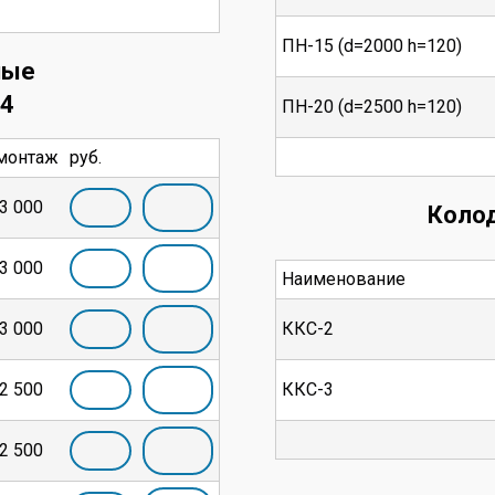
ПН-15 (d=2000 h=120)
ные
14
ПН-20 (d=2500 h=120)
монтаж
руб.
3 000
Коло
3 000
Наименование
3 000
ККС-2
2 500
ККС-3
2 500