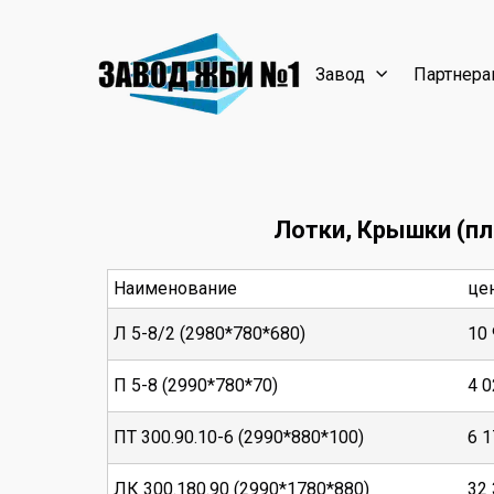
Завод
Партнера
Лотки, Крышки (п
Наименование
це
Л 5-8/2 (2980*780*680)
10
П 5-8 (2990*780*70)
4 0
ПТ 300.90.10-6 (2990*880*100)
6 1
ЛК 300.180.90 (2990*1780*880)
32