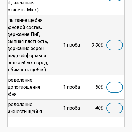
ПиГ, насыпная
плотность, Мкр.)
Испытание щебня
(зерновой состав,
содержание ПиГ,
насыпная плотность,
1 проба
3 000
содержание зерен
лещадной формы и
зерен слабых пород,
дробимость щебня)
Определение
водопоглощения
1 проба
500
щебня
Определение
1 проба
400
влажности щебня