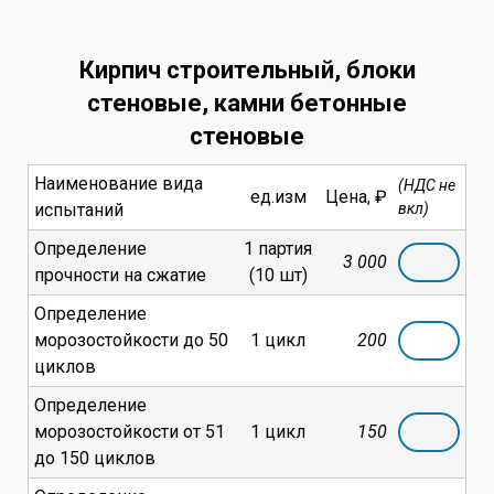
Кирпич строительный, блоки
стеновые, камни бетонные
стеновые
Наименование вида
(НДС не
ед.изм
Цена, ₽
испытаний
вкл)
Определение
1 партия
3 000
прочности на сжатие
(10 шт)
Определение
морозостойкости до 50
1 цикл
200
циклов
Определение
морозостойкости от 51
1 цикл
150
до 150 циклов