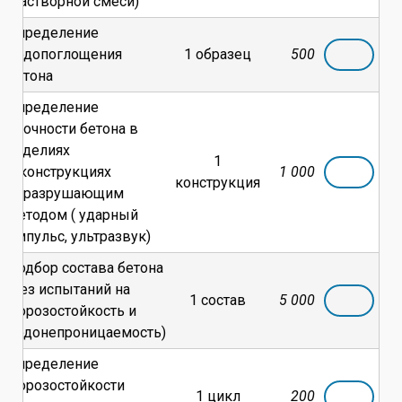
(растворной смеси)
Определение
водопоглощения
1 образец
500
бетона
Определение
прочности бетона в
изделиях
1
и конструкциях
1 000
конструкция
неразрушающим
методом ( ударный
импульс, ультразвук)
Подбор состава бетона
(без испытаний на
1 состав
5 000
морозостойкость и
водонепроницаемость)
Определение
морозостойкости
1 цикл
200