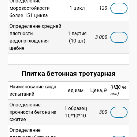
Определение
морозостойкости
1 цикл
120
более 151 цикла
Определение средней
плотности,
1 партия
3 000
водопоглощения
(10 шт)
щебня
Плитка бетонная тротуарная
Наименование вида
(НДС не
ед.изм
Цена, ₽
испытаний
вкл)
Определение
1 образец
прочности бетона на
300
10*10*10
сжатие
Определение