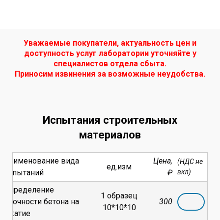
Уважаемые покупатели, а
ктуальность цен и
доступность услуг лаборатории уточняйте у
специалистов отдела сбыта.
Приносим извинения за возможные неудобства.
Испытания строительных
материалов
Наименование вида
Цена,
(НДС не
ед.изм
испытаний
₽
вкл)
Определение
1 образец
прочности бетона на
300
10*10*10
сжатие